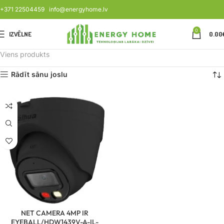
+371 22504459
info@energyhome.lv
0
IZVĒLNE
0.00
Viens produkts
Rādīt sānu joslu
NET CAMERA 4MP IR
EYEBALL/HDW1439V-A-IL-