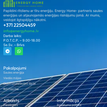
Papildini rītdienu ar tīru enerģiju. Energy Home- partneris saules
enerģijas un atjaunojamās enerģijas risinājumu jomā. Ar mums,
veidojot ilgtspējīgu nākotni.
+371 22504459
info@energyhome.lv
Darba laiks:
P.O.T.C.P. – 9.00-18.00
Se.Sv. – Brīvs
Pakalpojumi
Saules enerģija
Viedās mājas
Elektroinstalācijas darbi
Būvniecība
Atbalsts
Informācija
Pieslēgties
Privātuma politika