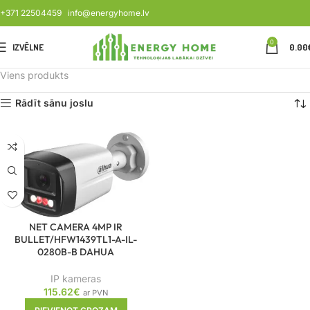
+371 22504459
info@energyhome.lv
0
IZVĒLNE
0.00
Viens produkts
Rādīt sānu joslu
NET CAMERA 4MP IR
BULLET/HFW1439TL1-A-IL-
0280B-B DAHUA
IP kameras
115.62
€
ar PVN