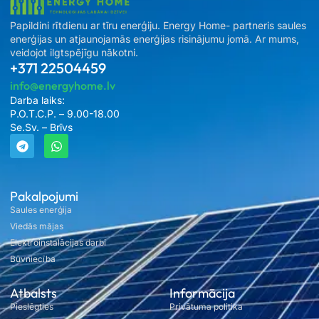
Papildini rītdienu ar tīru enerģiju. Energy Home- partneris saules
enerģijas un atjaunojamās enerģijas risinājumu jomā. Ar mums,
veidojot ilgtspējīgu nākotni.
+371 22504459
info@energyhome.lv
Darba laiks:
P.O.T.C.P. – 9.00-18.00
Se.Sv. – Brīvs
Pakalpojumi
Saules enerģija
Viedās mājas
Elektroinstalācijas darbi
Būvniecība
Atbalsts
Informācija
Pieslēgties
Privātuma politika