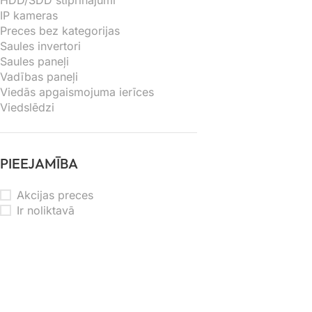
HDD/SDD stiprinājumi
IP kameras
Preces bez kategorijas
Saules invertori
Saules paneļi
Vadības paneļi
Viedās apgaismojuma ierīces
Viedslēdzi
PIEEJAMĪBA
Akcijas preces
Ir noliktavā