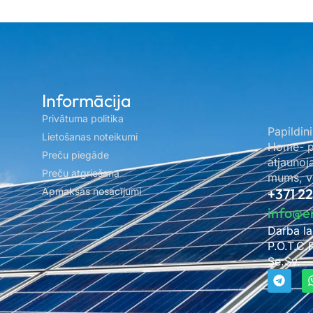
Informācija
Privātuma politika
Papildini
Lietošanas noteikumi
Home- pa
Preču piegāde
atjaunoj
Preču atgriešana
mums, ve
Apmaksas nosacījumi
+371 2
info@e
Darba la
P.O.T.C.
Se.Sv. –