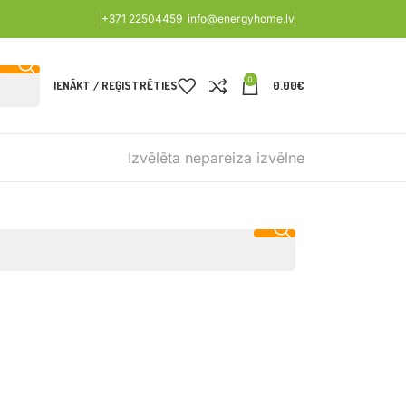
+371 22504459
info@energyhome.lv
0
IENĀKT / REĢISTRĒTIES
0.00
€
Izvēlēta nepareiza izvēlne