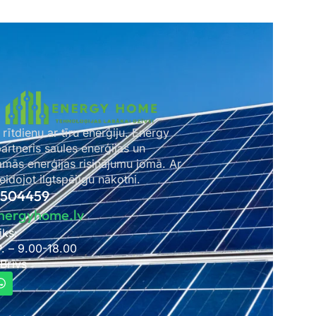
 rītdienu ar tīru enerģiju. Energy
rtneris saules enerģijas un
amās enerģijas risinājumu jomā. Ar
idojot ilgtspējīgu nākotni.
2504459
nergyhome.lv
iks:
P. – 9.00-18.00
 Brīvs