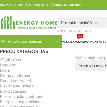
BEZMAKSAS PIEGĀDES VISIEM PASŪTĪJUMIEM VIRS 100EUR…
IZVĒLIETIES KATEGORIJU
SALE
PĀRLŪKOT KATEGORIJAS
VEIKALS
AKCIJAS
PAR MUMS
MŪSU 
PREČU KATEGORIJAS
Šajā sadaļā nav 
3G/4G rūteri
Detektori
Droni
Dronu piederumi
Durvju kontrolieri
Elektroauto uzlāde
Elektrostacijas
Elektrostaciju piederumi
Enerģijas uzglabāšana