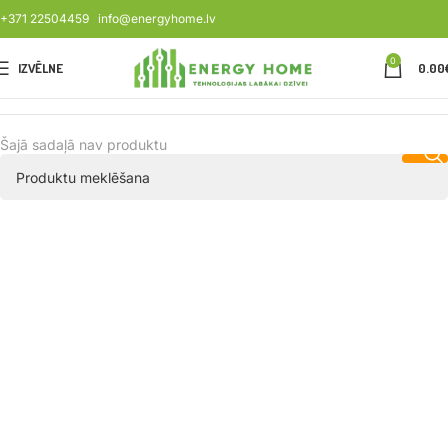
+371 22504459
info@energyhome.lv
0
IZVĒLNE
0.00
Šajā sadaļā nav produktu