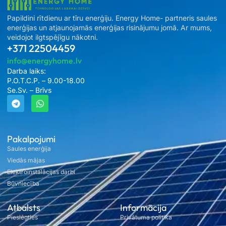
Papildini rītdienu ar tīru enerģiju. Energy Home- partneris saules
enerģijas un atjaunojamās enerģijas risinājumu jomā. Ar mums,
veidojot ilgtspējīgu nākotni.
+371 22504459
info@energyhome.lv
Darba laiks:
P.O.T.C.P. – 9.00-18.00
Se.Sv. – Brīvs
Pakalpojumi
Saules enerģija
Viedās mājas
Elektroinstalācijas darbi
Būvniecība
Atbalsts
Informācija
Pieslēgties
Privātuma politika