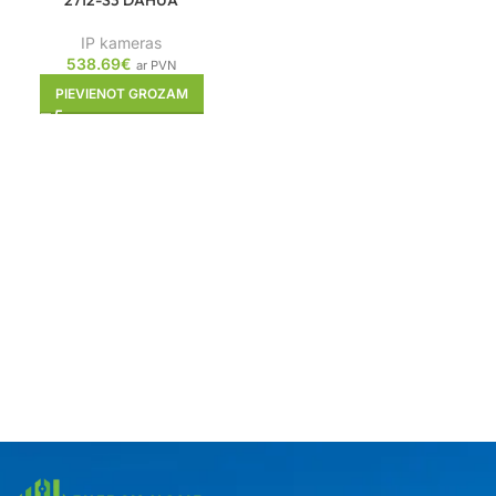
2712-S3 DAHUA
IP kameras
538.69
€
ar PVN
PIEVIENOT GROZAM