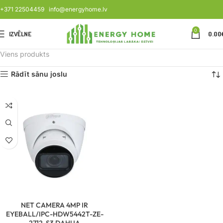
+371 22504459
info@energyhome.lv
0
IZVĒLNE
0.00
Viens produkts
Rādīt sānu joslu
NET CAMERA 4MP IR
EYEBALL/IPC-HDW5442T-ZE-