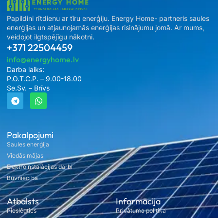
Papildini rītdienu ar tīru enerģiju. Energy Home- partneris saules
enerģijas un atjaunojamās enerģijas risinājumu jomā. Ar mums,
veidojot ilgtspējīgu nākotni.
+371 22504459
info@energyhome.lv
Darba laiks:
P.O.T.C.P. – 9.00-18.00
Se.Sv. – Brīvs
Pakalpojumi
Saules enerģija
Viedās mājas
Elektroinstalācijas darbi
Būvniecība
Atbalsts
Informācija
Pieslēgties
Privātuma politika