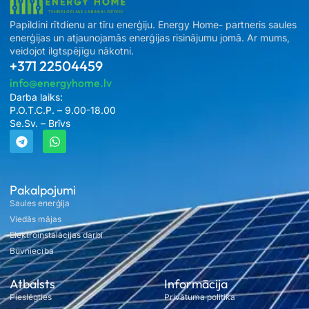
Papildini rītdienu ar tīru enerģiju. Energy Home- partneris saules
enerģijas un atjaunojamās enerģijas risinājumu jomā. Ar mums,
veidojot ilgtspējīgu nākotni.
+371 22504459
info@energyhome.lv
Darba laiks:
P.O.T.C.P. – 9.00-18.00
Se.Sv. – Brīvs
Pakalpojumi
Saules enerģija
Viedās mājas
Elektroinstalācijas darbi
Būvniecība
Atbalsts
Informācija
Pieslēgties
Privātuma politika