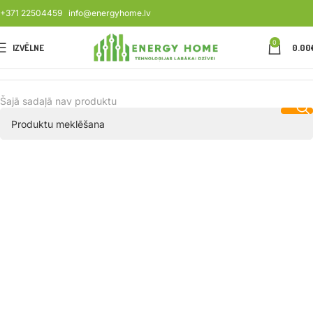
+371 22504459
info@energyhome.lv
0
IZVĒLNE
0.00
Šajā sadaļā nav produktu