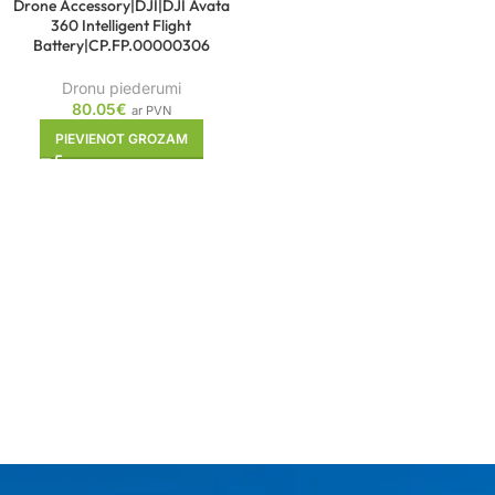
Drone Accessory|DJI|DJI Avata
360 Intelligent Flight
Battery|CP.FP.00000306
Dronu piederumi
80.05
€
ar PVN
PIEVIENOT GROZAM