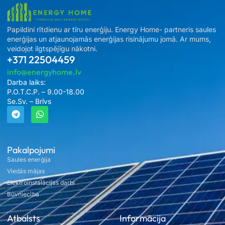
Papildini rītdienu ar tīru enerģiju. Energy Home- partneris saules
enerģijas un atjaunojamās enerģijas risinājumu jomā. Ar mums,
veidojot ilgtspējīgu nākotni.
+371 22504459
info@energyhome.lv
Darba laiks:
P.O.T.C.P. – 9.00-18.00
Se.Sv. – Brīvs
Pakalpojumi
Saules enerģija
Viedās mājas
Elektroinstalācijas darbi
Būvniecība
Atbalsts
Informācija