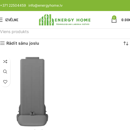
+371 22504459
info@energyhome.lv
0
IZVĒLNE
0.00
Viens produkts
Rādīt sānu joslu