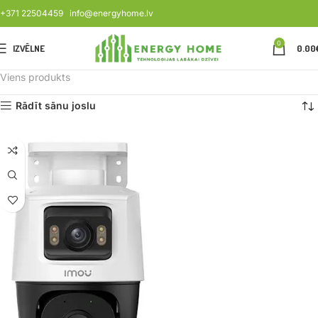
+371 22504459
info@energyhome.lv
0
IZVĒLNE
0.00
Viens produkts
Rādīt sānu joslu