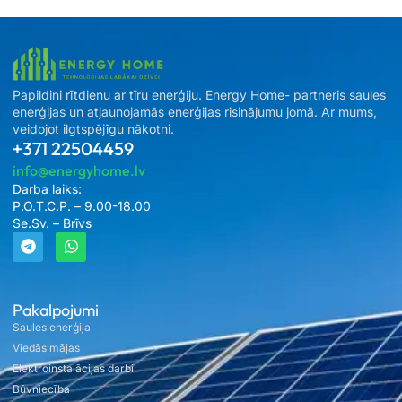
Papildini rītdienu ar tīru enerģiju. Energy Home- partneris saules
enerģijas un atjaunojamās enerģijas risinājumu jomā. Ar mums,
veidojot ilgtspējīgu nākotni.
+371 22504459
info@energyhome.lv
Darba laiks:
P.O.T.C.P. – 9.00-18.00
Se.Sv. – Brīvs
Pakalpojumi
Saules enerģija
Viedās mājas
Elektroinstalācijas darbi
Būvniecība