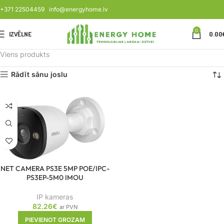
+371 22504459
info@energyhome.lv
0
IZVĒLNE
0.00
Viens produkts
Rādīt sānu joslu
NET CAMERA PS3E 5MP POE/IPC-
PS3EP-5M0 IMOU
IP kameras
82.26
€
ar PVN
PIEVIENOT GROZAM