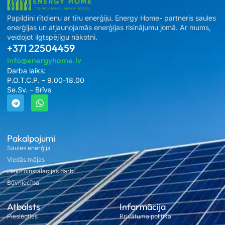
Papildini rītdienu ar tīru enerģiju. Energy Home- partneris saules
enerģijas un atjaunojamās enerģijas risinājumu jomā. Ar mums,
veidojot ilgtspējīgu nākotni.
+371 22504459
info@energyhome.lv
Darba laiks:
P.O.T.C.P. – 9.00-18.00
Se.Sv. – Brīvs
Pakalpojumi
Saules enerģija
Viedās mājas
Elektroinstalācijas darbi
Būvniecība
Atbalsts
Informācija
Pieslēgties
Privātuma politika