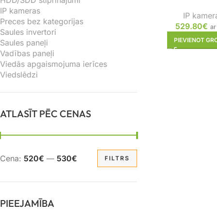
HDD/SDD stiprinājumi
IP kameras
IP kamer
Preces bez kategorijas
529.80
€
ar
Saules invertori
PIEVIENOT G
Saules paneļi
Vadības paneļi
Viedās apgaismojuma ierīces
Viedslēdzi
ATLASĪT PĒC CENAS
Cena:
520€
—
530€
FILTRS
PIEEJAMĪBA