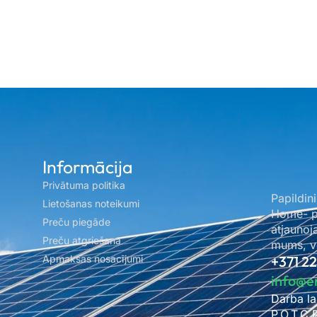
Informācija
Privātuma politika
Papildini
Lietošanas noteikumi
Home- pa
Preču piegāde
atjaunoj
Preču atgriešana
mums, ve
Apmaksas nosacījumi
+371 2
info@e
Darba la
P.O.T.C.