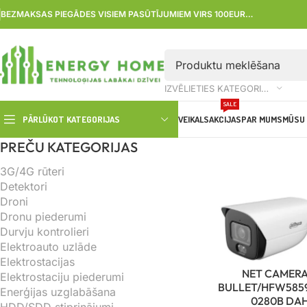
BEZMAKSAS PIEGĀDES VISIEM PASŪTĪJUMIEM VIRS 100EUR…
IZVĒLIETIES KATEGORIJU
SALE
PĀRLŪKOT KATEGORIJAS
VEIKALS
AKCIJAS
PAR MUMS
MŪSU 
PREČU KATEGORIJAS
3G/4G rūteri
Detektori
Droni
Dronu piederumi
Durvju kontrolieri
Elektroauto uzlāde
Elektrostacijas
NET CAMERA
Elektrostaciju piederumi
BULLET/HFW5859
Enerģijas uzglabāšana
0280B DA