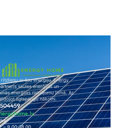
 rītdienu ar tīru enerģiju. Energy
rtneris saules enerģijas un
amās enerģijas risinājumu jomā. Ar
idojot ilgtspējīgu nākotni.
2504459
nergyhome.lv
iks:
P. – 9.00-18.00