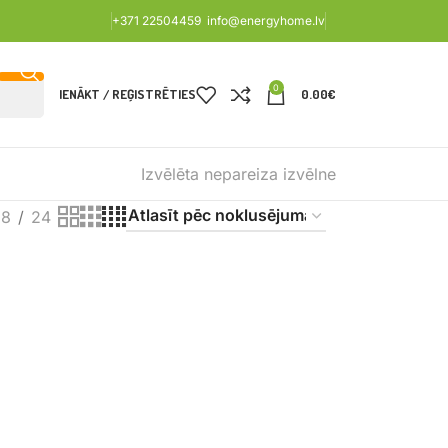
+371 22504459
info@energyhome.lv
0
IENĀKT / REĢISTRĒTIES
0.00
€
Izvēlēta nepareiza izvēlne
18
24