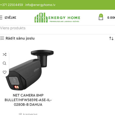
+371 22504459
info@energyhome.lv
0
IZVĒLNE
0.00
Viens produkts
Rādīt sānu joslu
NET CAMERA 8MP
BULLET/HFW5859E-ASE-IL-
0280B-B DAHUA
IP kameras