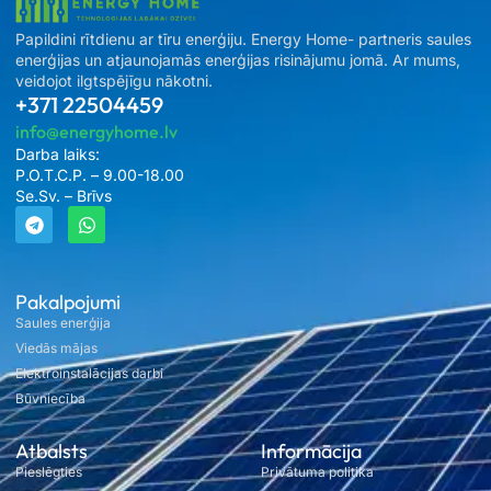
Papildini rītdienu ar tīru enerģiju. Energy Home- partneris saules
enerģijas un atjaunojamās enerģijas risinājumu jomā. Ar mums,
veidojot ilgtspējīgu nākotni.
+371 22504459
info@energyhome.lv
Darba laiks:
P.O.T.C.P. – 9.00-18.00
Se.Sv. – Brīvs
Pakalpojumi
Saules enerģija
Viedās mājas
Elektroinstalācijas darbi
Būvniecība
Atbalsts
Informācija
Pieslēgties
Privātuma politika