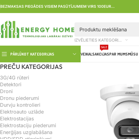
BEZMAKSAS PIEGĀDES VISIEM PASŪTĪJUMIEM VIRS 100EUR…
IZVĒLIETIES KATEGORIJU
SALE
PĀRLŪKOT KATEGORIJAS
VEIKALS
AKCIJAS
PAR MUMS
MŪSU 
PREČU KATEGORIJAS
3G/4G rūteri
Detektori
Droni
Dronu piederumi
Durvju kontrolieri
Elektroauto uzlāde
Elektrostacijas
Elektrostaciju piederumi
Enerģijas uzglabāšana