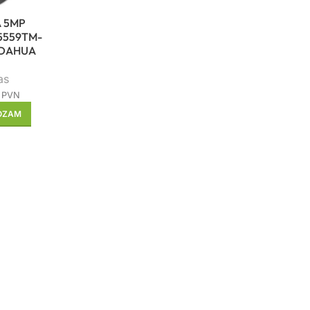
 5MP
5559TM-
 DAHUA
as
 PVN
ROZAM