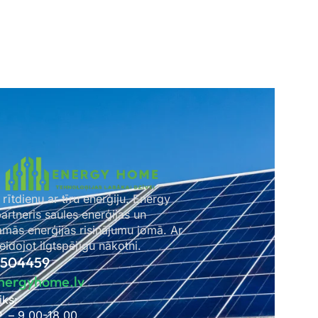
 rītdienu ar tīru enerģiju. Energy
rtneris saules enerģijas un
amās enerģijas risinājumu jomā. Ar
idojot ilgtspējīgu nākotni.
2504459
nergyhome.lv
iks:
P. – 9.00-18.00