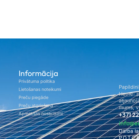
Informācija
Privātuma politika
Papildini
Lietošanas noteikumi
Home- pa
Preču piegāde
atjaunoj
Preču atgriešana
mums, ve
Apmaksas nosacījumi
+371 2
info@e
Darba la
P.O.T.C.