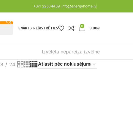
+371 22504459
info@energyhome.lv
0
IENĀKT / REĢISTRĒTIES
0.00
€
Izvēlēta nepareiza izvēlne
18
24