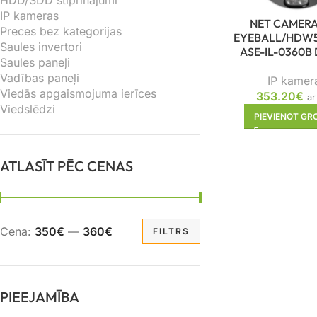
HDD/SDD stiprinājumi
IP kameras
NET CAMERA
Preces bez kategorijas
EYEBALL/HDW
Saules invertori
ASE-IL-0360B
Saules paneļi
Vadības paneļi
IP kamer
Viedās apgaismojuma ierīces
353.20
€
ar
Viedslēdzi
PIEVIENOT G
ATLASĪT PĒC CENAS
Cena:
350€
—
360€
FILTRS
PIEEJAMĪBA