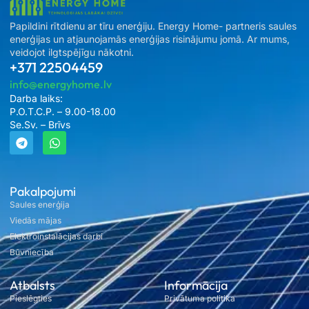
Papildini rītdienu ar tīru enerģiju. Energy Home- partneris saules
enerģijas un atjaunojamās enerģijas risinājumu jomā. Ar mums,
veidojot ilgtspējīgu nākotni.
+371 22504459
info@energyhome.lv
Darba laiks:
P.O.T.C.P. – 9.00-18.00
Se.Sv. – Brīvs
Pakalpojumi
Saules enerģija
Viedās mājas
Elektroinstalācijas darbi
Būvniecība
Atbalsts
Informācija
Pieslēgties
Privātuma politika