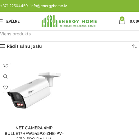
+371 22504459
info@energyhome.lv
0
IZVĒLNE
0.00
Viens produkts
Rādīt sānu joslu
NET CAMERA 4MP
BULLET/HFW5459Z-ZHE-PV-