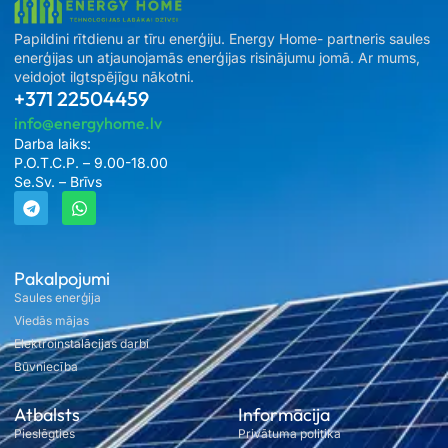
Papildini rītdienu ar tīru enerģiju. Energy Home- partneris saules
enerģijas un atjaunojamās enerģijas risinājumu jomā. Ar mums,
veidojot ilgtspējīgu nākotni.
+371 22504459
info@energyhome.lv
Darba laiks:
P.O.T.C.P. – 9.00-18.00
Se.Sv. – Brīvs
Pakalpojumi
Saules enerģija
Viedās mājas
Elektroinstalācijas darbi
Būvniecība
Atbalsts
Informācija
Pieslēgties
Privātuma politika