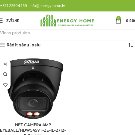
+371 22504459
info@energyhome.lv
0
IZVĒLNE
0.00
Viens produkts
Rādīt sānu joslu
NET CAMERA 4MP
EYEBALL/HDW5459T-ZE-IL-2712-