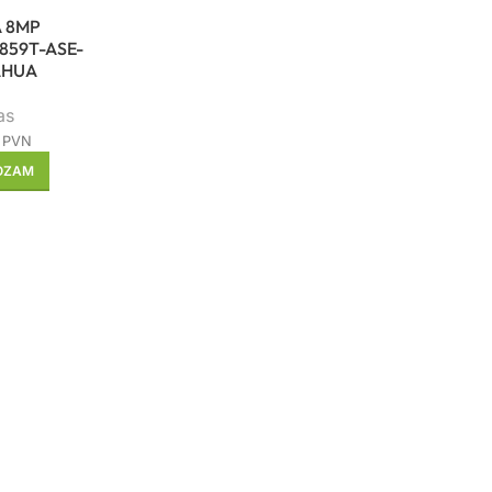
 8MP
859T-ASE-
AHUA
as
r PVN
ROZAM