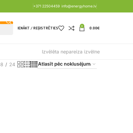
+371 22504459
info@energyhome.lv
0
IENĀKT / REĢISTRĒTIES
0.00
€
Izvēlēta nepareiza izvēlne
18
24