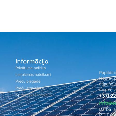
Informācija
Privātuma politika
Papildini
Lietošanas noteikumi
Home- pa
Preču piegāde
atjaunoj
Preču atgriešana
mums, ve
Apmaksas nosacījumi
+371 2
info@e
Darba la
P.O.T.C.