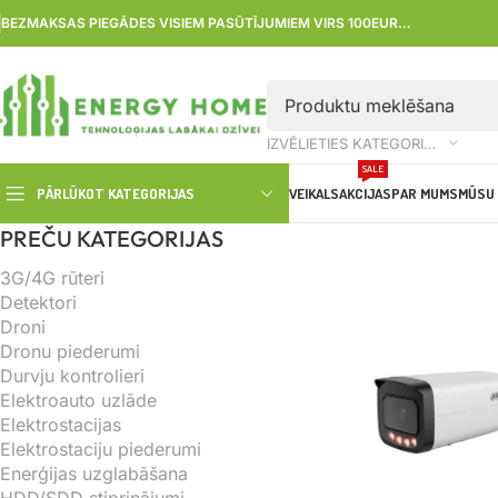
BEZMAKSAS PIEGĀDES VISIEM PASŪTĪJUMIEM VIRS 100EUR…
IZVĒLIETIES KATEGORIJU
SALE
PĀRLŪKOT KATEGORIJAS
VEIKALS
AKCIJAS
PAR MUMS
MŪSU 
PREČU KATEGORIJAS
3G/4G rūteri
Detektori
Droni
Dronu piederumi
Durvju kontrolieri
Elektroauto uzlāde
Elektrostacijas
Elektrostaciju piederumi
Enerģijas uzglabāšana