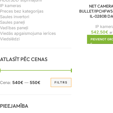
HDD/SDD stiprinājumi
IP kameras
NET CAMERA
BULLET/IPCHFW5
Preces bez kategorijas
IL-0280B D
Saules invertori
Saules paneļi
IP kamer
Vadības paneļi
542.50
€
a
Viedās apgaismojuma ierīces
Viedslēdzi
PIEVIENOT G
ATLASĪT PĒC CENAS
Cena:
540€
—
550€
FILTRS
PIEEJAMĪBA