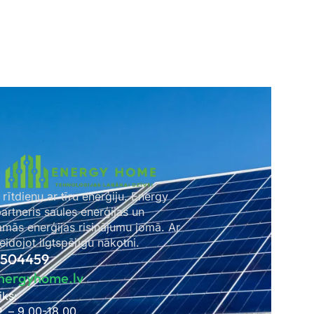
 rītdienu ar tīru enerģiju. Energy
rtneris saules enerģijas un
amās enerģijas risinājumu jomā. Ar
idojot ilgtspējīgu nākotni.
2504459
nergyhome.lv
iks:
P. – 9.00-18.00