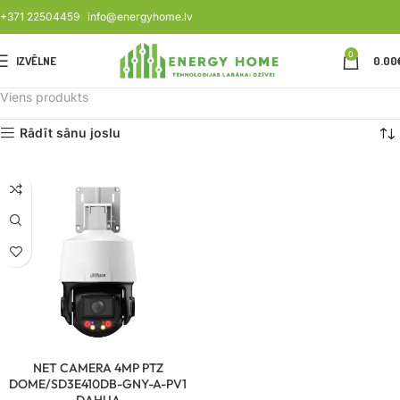
+371 22504459
info@energyhome.lv
0
IZVĒLNE
0.00
Viens produkts
Rādīt sānu joslu
NET CAMERA 4MP PTZ
DOME/SD3E410DB-GNY-A-PV1