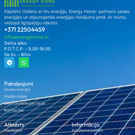
Papildini rītdienu ar tīru enerģiju. Energy Home- partneris saules
enerģijas un atjaunojamās enerģijas risinājumu jomā. Ar mums,
veidojot ilgtspējīgu nākotni.
+371 22504459
info@energyhome.lv
Darba laiks:
P.O.T.C.P. – 9.00-18.00
Se.Sv. – Brīvs
Pakalpojumi
Saules enerģija
Viedās mājas
Elektroinstalācijas darbi
Būvniecība
Atbalsts
Informācija
Pieslēgties
Privātuma politika