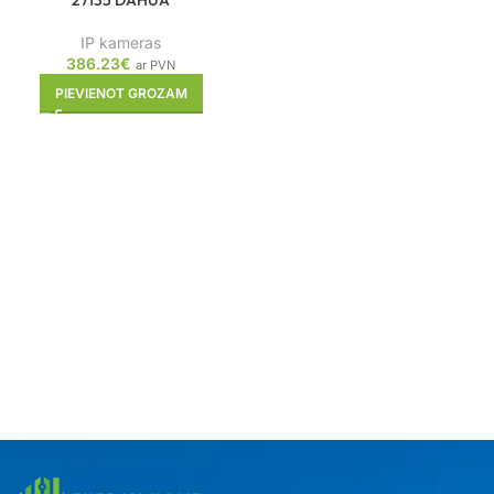
27135 DAHUA
IP kameras
386.23
€
ar PVN
PIEVIENOT GROZAM