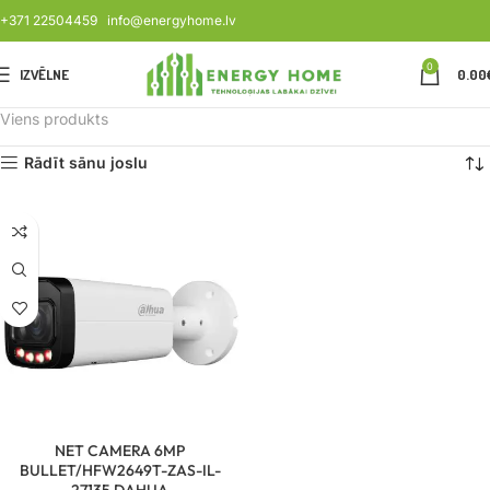
+371 22504459
info@energyhome.lv
0
IZVĒLNE
0.00
Viens produkts
Rādīt sānu joslu
NET CAMERA 6MP
BULLET/HFW2649T-ZAS-IL-