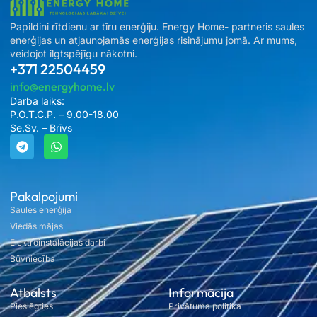
Papildini rītdienu ar tīru enerģiju. Energy Home- partneris saules
enerģijas un atjaunojamās enerģijas risinājumu jomā. Ar mums,
veidojot ilgtspējīgu nākotni.
+371 22504459
info@energyhome.lv
Darba laiks:
P.O.T.C.P. – 9.00-18.00
Se.Sv. – Brīvs
Pakalpojumi
Saules enerģija
Viedās mājas
Elektroinstalācijas darbi
Būvniecība
Atbalsts
Informācija
Pieslēgties
Privātuma politika