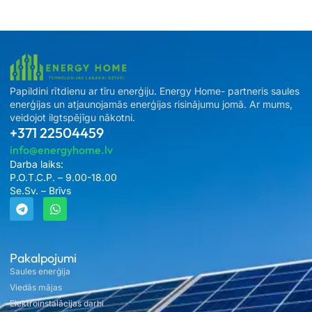
Papildini rītdienu ar tīru enerģiju. Energy Home- partneris saules
enerģijas un atjaunojamās enerģijas risinājumu jomā. Ar mums,
veidojot ilgtspējīgu nākotni.
+371 22504459
info@energyhome.lv
Darba laiks:
P.O.T.C.P. – 9.00-18.00
Se.Sv. – Brīvs
Pakalpojumi
Saules enerģija
Viedās mājas
Elektroinstalācijas darbi