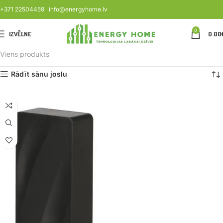
+371 22504459
info@energyhome.lv
0
IZVĒLNE
0.00
Viens produkts
Rādīt sānu joslu