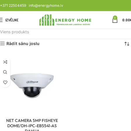
+371 22504459
info@energyhome.lv
0
IZVĒLNE
0.00
Viens produkts
Rādīt sānu joslu
NET CAMERA 5MP FISHEYE
DOME/DH-IPC-EB5541-AS