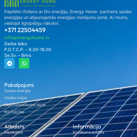
Papildini rītdienu ar tīru enerģiju. Energy Home- partneris saules
enerģijas un atjaunojamās enerģijas risinājumu jomā. Ar mums,
veidojot ilgtspējīgu nākotni.
+371 22504459
info@energyhome.lv
Darba laiks:
P.O.T.C.P. – 9.00-18.00
Se.Sv. – Brīvs
Pakalpojumi
Saules enerģija
Viedās mājas
Elektroinstalācijas darbi
Būvniecība
Atbalsts
Informācija
Pieslēgties
Privātuma politika