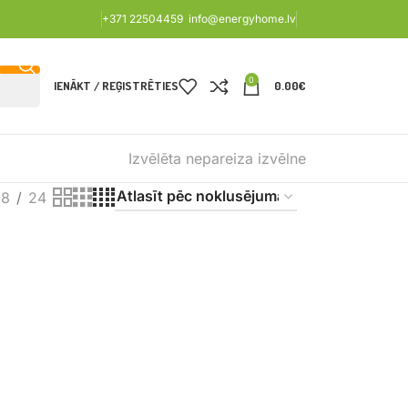
+371 22504459
info@energyhome.lv
0
IENĀKT / REĢISTRĒTIES
0.00
€
Izvēlēta nepareiza izvēlne
18
24