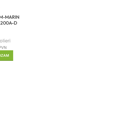
M-MARIN
2200A-D
lieri
 PVN
ROZAM