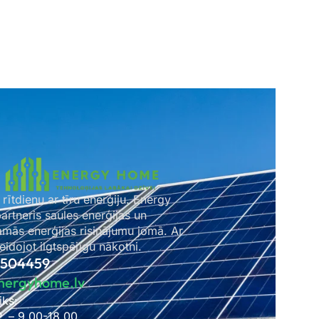
 rītdienu ar tīru enerģiju. Energy
rtneris saules enerģijas un
amās enerģijas risinājumu jomā. Ar
idojot ilgtspējīgu nākotni.
2504459
nergyhome.lv
iks:
P. – 9.00-18.00