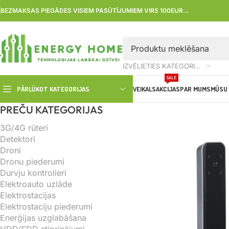
BEZMAKSAS PIEGĀDES VISIEM PASŪTĪJUMIEM VIRS 100EUR…
IZVĒLIETIES KATEGORIJU
SALE
PĀRLŪKOT KATEGORIJAS
VEIKALS
AKCIJAS
PAR MUMS
MŪSU 
PREČU KATEGORIJAS
3G/4G rūteri
Detektori
Droni
Dronu piederumi
Durvju kontrolieri
Elektroauto uzlāde
Elektrostacijas
Elektrostaciju piederumi
Enerģijas uzglabāšana