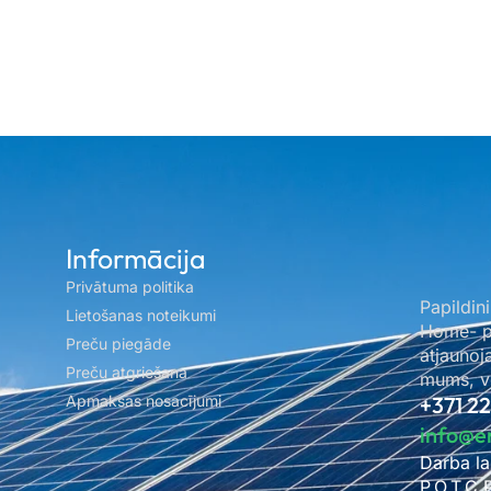
Informācija
Privātuma politika
Papildini
Lietošanas noteikumi
Home- pa
Preču piegāde
atjaunoj
Preču atgriešana
mums, ve
Apmaksas nosacījumi
+371 2
info@e
Darba la
P.O.T.C.