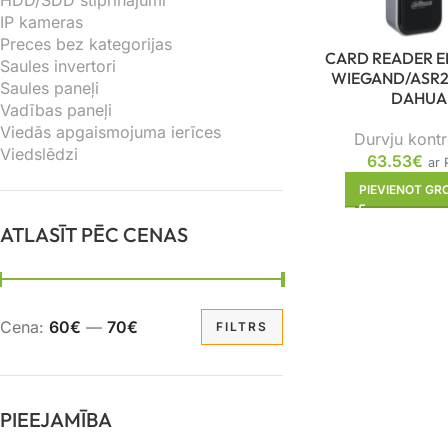
HDD/SDD stiprinājumi
IP kameras
Preces bez kategorijas
CARD READER E
Saules invertori
WIEGAND/ASR
Saules paneļi
DAHUA
Vadības paneļi
Viedās apgaismojuma ierīces
Durvju kontro
Viedslēdzi
63.53
€
ar
PIEVIENOT G
ATLASĪT PĒC CENAS
Cena:
60€
—
70€
FILTRS
PIEEJAMĪBA