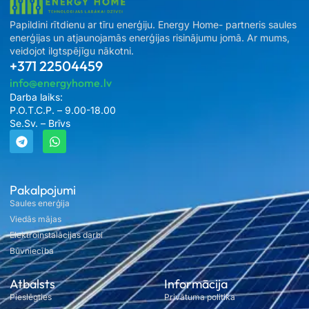
Papildini rītdienu ar tīru enerģiju. Energy Home- partneris saules
enerģijas un atjaunojamās enerģijas risinājumu jomā. Ar mums,
veidojot ilgtspējīgu nākotni.
+371 22504459
info@energyhome.lv
Darba laiks:
P.O.T.C.P. – 9.00-18.00
Se.Sv. – Brīvs
Pakalpojumi
Saules enerģija
Viedās mājas
Elektroinstalācijas darbi
Būvniecība
Atbalsts
Informācija
Pieslēgties
Privātuma politika