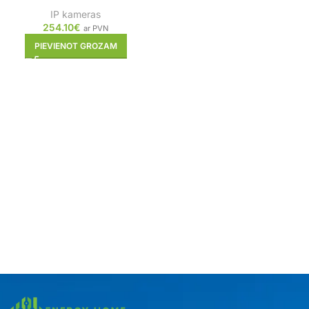
IP kameras
254.10
€
ar PVN
PIEVIENOT GROZAM