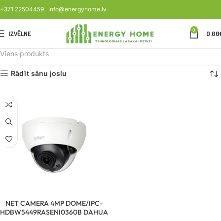
+371 22504459
info@energyhome.lv
0
IZVĒLNE
0.00
Viens produkts
Rādīt sānu joslu
NET CAMERA 4MP DOME/IPC-
HDBW5449RASENI0360B DAHUA