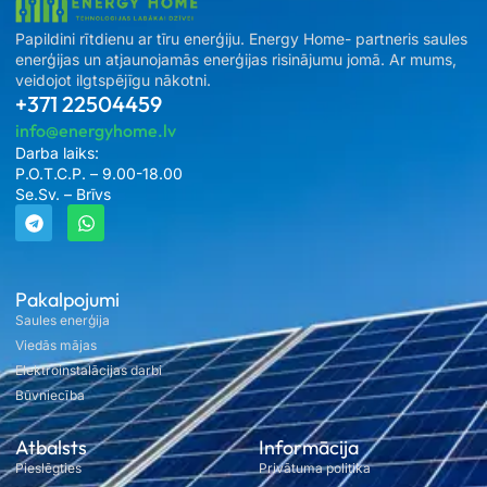
Papildini rītdienu ar tīru enerģiju. Energy Home- partneris saules
enerģijas un atjaunojamās enerģijas risinājumu jomā. Ar mums,
veidojot ilgtspējīgu nākotni.
+371 22504459
info@energyhome.lv
Darba laiks:
P.O.T.C.P. – 9.00-18.00
Se.Sv. – Brīvs
Pakalpojumi
Saules enerģija
Viedās mājas
Elektroinstalācijas darbi
Būvniecība
Atbalsts
Informācija
Pieslēgties
Privātuma politika