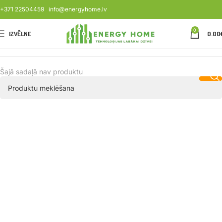
+371 22504459
info@energyhome.lv
0
IZVĒLNE
0.00
Šajā sadaļā nav produktu