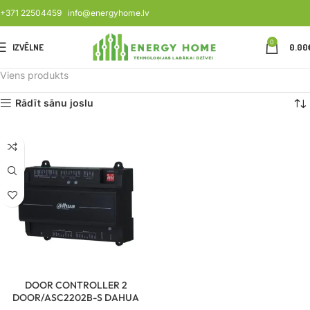
+371 22504459
info@energyhome.lv
0
IZVĒLNE
0.00
Viens produkts
Rādīt sānu joslu
DOOR CONTROLLER 2
DOOR/ASC2202B-S DAHUA