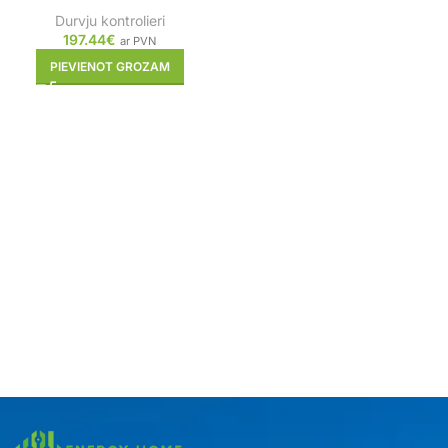
Durvju kontrolieri
197.44
€
ar PVN
PIEVIENOT GROZAM