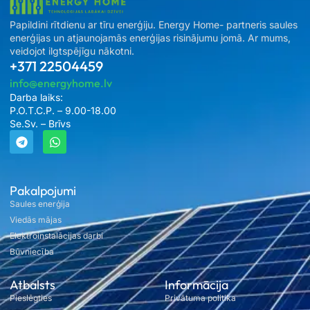
Papildini rītdienu ar tīru enerģiju. Energy Home- partneris saules
enerģijas un atjaunojamās enerģijas risinājumu jomā. Ar mums,
veidojot ilgtspējīgu nākotni.
+371 22504459
info@energyhome.lv
Darba laiks:
P.O.T.C.P. – 9.00-18.00
Se.Sv. – Brīvs
Pakalpojumi
Saules enerģija
Viedās mājas
Elektroinstalācijas darbi
Būvniecība
Atbalsts
Informācija
Pieslēgties
Privātuma politika