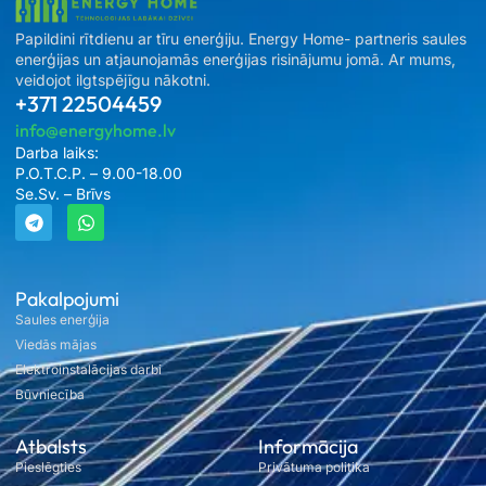
Papildini rītdienu ar tīru enerģiju. Energy Home- partneris saules
enerģijas un atjaunojamās enerģijas risinājumu jomā. Ar mums,
veidojot ilgtspējīgu nākotni.
+371 22504459
info@energyhome.lv
Darba laiks:
P.O.T.C.P. – 9.00-18.00
Se.Sv. – Brīvs
Pakalpojumi
Saules enerģija
Viedās mājas
Elektroinstalācijas darbi
Būvniecība
Atbalsts
Informācija
Pieslēgties
Privātuma politika