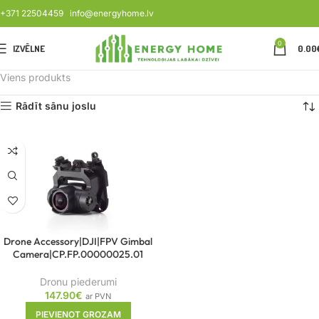
+371 22504459
info@energyhome.lv
0
IZVĒLNE
0.00
Viens produkts
Rādīt sānu joslu
Drone Accessory|DJI|FPV Gimbal
Camera|CP.FP.00000025.01
Dronu piederumi
147.90
€
ar PVN
PIEVIENOT GROZAM