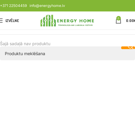
+371 22504459
info@energyhome.lv
0
IZVĒLNE
0.00
Šajā sadaļā nav produktu