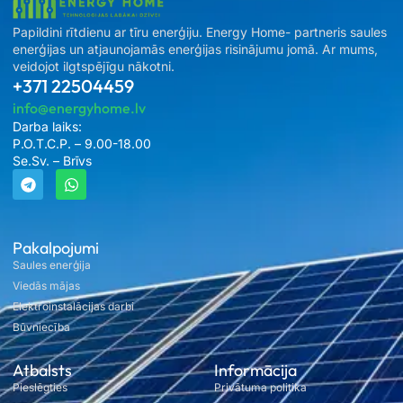
Papildini rītdienu ar tīru enerģiju. Energy Home- partneris saules
enerģijas un atjaunojamās enerģijas risinājumu jomā. Ar mums,
veidojot ilgtspējīgu nākotni.
+371 22504459
info@energyhome.lv
Darba laiks:
P.O.T.C.P. – 9.00-18.00
Se.Sv. – Brīvs
Pakalpojumi
Saules enerģija
Viedās mājas
Elektroinstalācijas darbi
Būvniecība
Atbalsts
Informācija
Pieslēgties
Privātuma politika