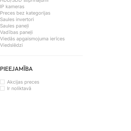
HDD/SDD stiprinājumi
IP kameras
Preces bez kategorijas
Saules invertori
Saules paneļi
Vadības paneļi
Viedās apgaismojuma ierīces
Viedslēdzi
PIEEJAMĪBA
Akcijas preces
Ir noliktavā