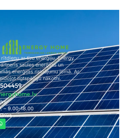
 rītdienu ar tīru enerģiju. Energy
rtneris saules enerģijas un
amās enerģijas risinājumu jomā. Ar
idojot ilgtspējīgu nākotni.
2504459
nergyhome.lv
iks:
P. – 9.00-18.00
 Brīvs