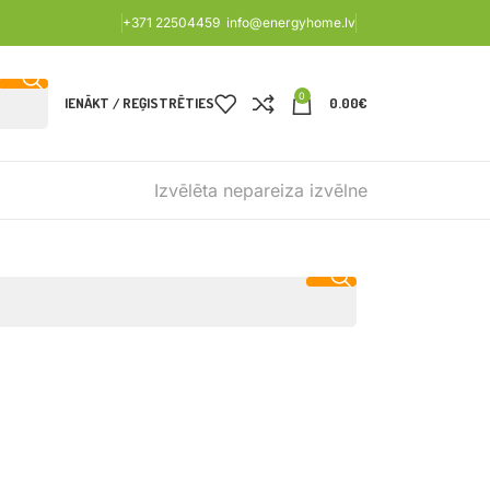
+371 22504459
info@energyhome.lv
0
IENĀKT / REĢISTRĒTIES
0.00
€
Izvēlēta nepareiza izvēlne