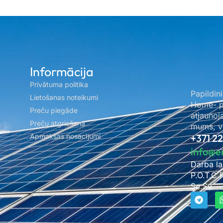
Informācija
Privātuma politika
Papildini
Lietošanas noteikumi
Home- pa
Preču piegāde
atjaunoj
Preču atgriešana
mums, ve
Apmaksas nosacījumi
+371 2
info@e
Darba la
P.O.T.C.
Se.Sv. –