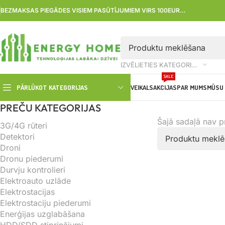
BEZMAKSAS PIEGĀDES VISIEM PASŪTĪJUMIEM VIRS 100EUR…
IZVĒLIETIES KATEGORIJU
SALE
PĀRLŪKOT KATEGORIJAS
VEIKALS
AKCIJAS
PAR MUMS
MŪSU 
PREČU KATEGORIJAS
Šajā sadaļā nav 
3G/4G rūteri
Detektori
Droni
Dronu piederumi
Durvju kontrolieri
Elektroauto uzlāde
Elektrostacijas
Elektrostaciju piederumi
Enerģijas uzglabāšana