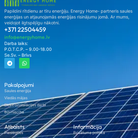
Papildini rītdienu ar tīru enerģiju. Energy Home- partneris saules
enerģijas un atjaunojamās enerģijas risinājumu jomā. Ar mums,
veidojot ilgtspējīgu nākotni.
+371 22504459
info@energyhome.lv
Darba laiks:
P.O.T.C.P. – 9.00-18.00
Se.Sv. – Brīvs
Pakalpojumi
Saules enerģija
Viedās mājas
Elektroinstalācijas darbi
Būvniecība
Atbalsts
Informācija
Pieslēgties
Privātuma politika