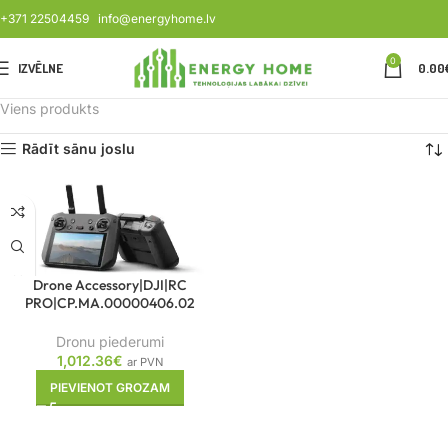
+371 22504459
info@energyhome.lv
0
IZVĒLNE
0.00
Viens produkts
Rādīt sānu joslu
Drone Accessory|DJI|RC
PRO|CP.MA.00000406.02
Dronu piederumi
1,012.36
€
ar PVN
PIEVIENOT GROZAM