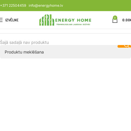
+371 22504459
info@energyhome.lv
0
IZVĒLNE
0.00
Šajā sadaļā nav produktu