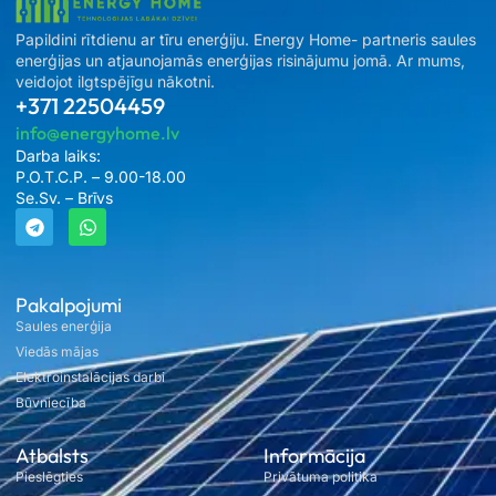
Papildini rītdienu ar tīru enerģiju. Energy Home- partneris saules
enerģijas un atjaunojamās enerģijas risinājumu jomā. Ar mums,
veidojot ilgtspējīgu nākotni.
+371 22504459
info@energyhome.lv
Darba laiks:
P.O.T.C.P. – 9.00-18.00
Se.Sv. – Brīvs
Pakalpojumi
Saules enerģija
Viedās mājas
Elektroinstalācijas darbi
Būvniecība
Atbalsts
Informācija
Pieslēgties
Privātuma politika