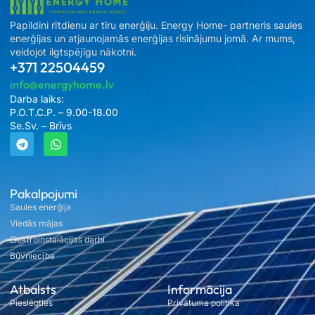
Papildini rītdienu ar tīru enerģiju. Energy Home- partneris saules
enerģijas un atjaunojamās enerģijas risinājumu jomā. Ar mums,
veidojot ilgtspējīgu nākotni.
+371 22504459
info@energyhome.lv
Darba laiks:
P.O.T.C.P. – 9.00-18.00
Se.Sv. – Brīvs
Pakalpojumi
Saules enerģija
Viedās mājas
Elektroinstalācijas darbi
Būvniecība
Atbalsts
Informācija
Pieslēgties
Privātuma politika