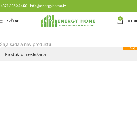
+371 22504459
info@energyhome.lv
0
IZVĒLNE
0.00
Šajā sadaļā nav produktu