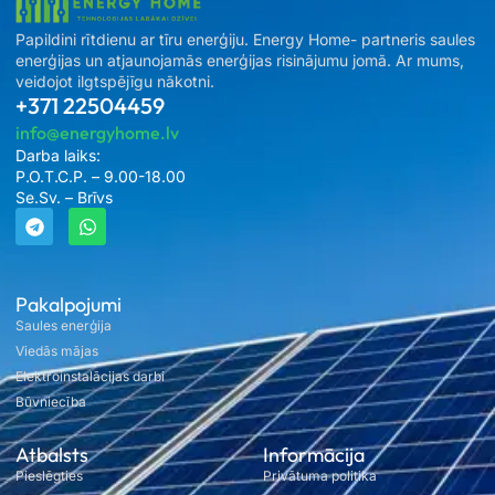
Papildini rītdienu ar tīru enerģiju. Energy Home- partneris saules
enerģijas un atjaunojamās enerģijas risinājumu jomā. Ar mums,
veidojot ilgtspējīgu nākotni.
+371 22504459
info@energyhome.lv
Darba laiks:
P.O.T.C.P. – 9.00-18.00
Se.Sv. – Brīvs
Pakalpojumi
Saules enerģija
Viedās mājas
Elektroinstalācijas darbi
Būvniecība
Atbalsts
Informācija
Pieslēgties
Privātuma politika