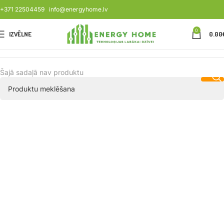
+371 22504459
info@energyhome.lv
0
IZVĒLNE
0.00
Šajā sadaļā nav produktu