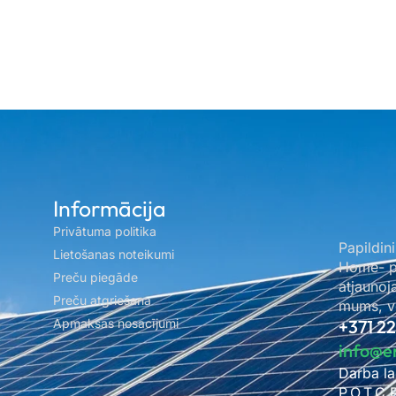
Informācija
Privātuma politika
Papildini
Lietošanas noteikumi
Home- pa
Preču piegāde
atjaunoj
Preču atgriešana
mums, ve
Apmaksas nosacījumi
+371 2
info@e
Darba la
P.O.T.C.