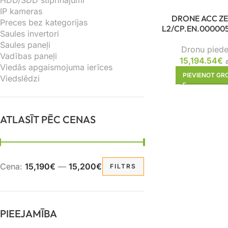
HDD/SDD stiprinājumi
IP kameras
DRONE ACC Z
Preces bez kategorijas
L2/CP.EN.000005
Saules invertori
Saules paneļi
Dronu pied
Vadības paneļi
15,194.54
€
Viedās apgaismojuma ierīces
PIEVIENOT G
Viedslēdzi
ATLASĪT PĒC CENAS
Cena:
15,190€
—
15,200€
FILTRS
PIEEJAMĪBA