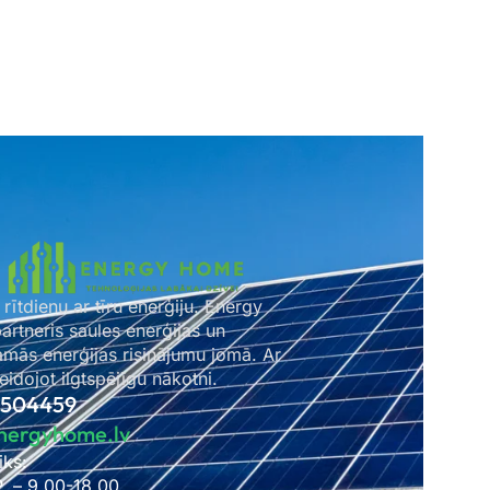
 rītdienu ar tīru enerģiju. Energy
rtneris saules enerģijas un
amās enerģijas risinājumu jomā. Ar
idojot ilgtspējīgu nākotni.
2504459
nergyhome.lv
iks:
P. – 9.00-18.00