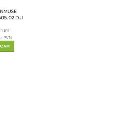
ENMUSE
05.02 DJI
erumi
ar PVN
ROZAM