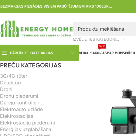
BEZMAKSAS PIEGĀDES VISIEM PASŪTĪJUMIEM VIRS 100EUR…
IZVĒLIETIES KATEGORIJU
SALE
PĀRLŪKOT KATEGORIJAS
VEIKALS
AKCIJAS
PAR MUMS
MŪSU 
PREČU KATEGORIJAS
3G/4G rūteri
Detektori
Droni
Dronu piederumi
Durvju kontrolieri
Elektroauto uzlāde
Elektrostacijas
Elektrostaciju piederumi
Enerģijas uzglabāšana