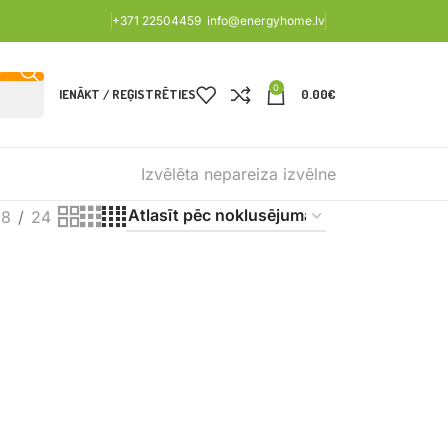
+371 22504459
info@energyhome.lv
0
IENĀKT / REĢISTRĒTIES
0.00
€
Izvēlēta nepareiza izvēlne
18
24