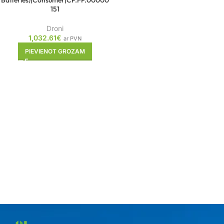
Batteries)|Consumer|CP.FP.00000
151
Droni
1,032.61
€
ar PVN
PIEVIENOT GROZAM