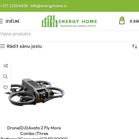
+371 22504459
info@energyhome.lv
0
IZVĒLNE
0.00
Viens produkts
Rādīt sānu joslu
Drone|DJI|Avata 2 Fly More
Combo (Three