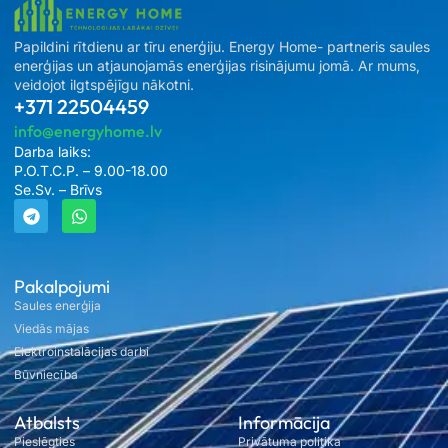
Papildini rītdienu ar tīru enerģiju. Energy Home- partneris saules
enerģijas un atjaunojamās enerģijas risinājumu jomā. Ar mums,
veidojot ilgtspējīgu nākotni.
+371 22504459
info@energyhome.lv
Darba laiks:
P.O.T.C.P. – 9.00-18.00
Se.Sv. – Brīvs
Pakalpojumi
Saules enerģija
Viedās mājas
Elektroinstalācijas darbi
Būvniecība
Atbalsts
Informācija
Pieslēgties
Privātuma politika