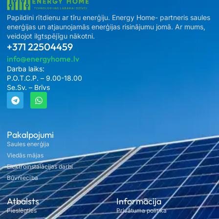
Papildini rītdienu ar tīru enerģiju. Energy Home- partneris saules
enerģijas un atjaunojamās enerģijas risinājumu jomā. Ar mums,
veidojot ilgtspējīgu nākotni.
+371 22504459
info@energyhome.lv
Darba laiks:
P.O.T.C.P. – 9.00-18.00
Se.Sv. – Brīvs
Pakalpojumi
Saules enerģija
Viedās mājas
Elektroinstalācijas darbi
Būvniecība
Atbalsts
Informācija
Pieslēgties
Privātuma politika