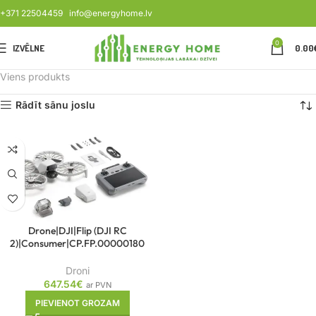
+371 22504459
info@energyhome.lv
0
IZVĒLNE
0.00
Viens produkts
Rādīt sānu joslu
Drone|DJI|Flip (DJI RC
2)|Consumer|CP.FP.00000180
Droni
647.54
€
ar PVN
PIEVIENOT GROZAM