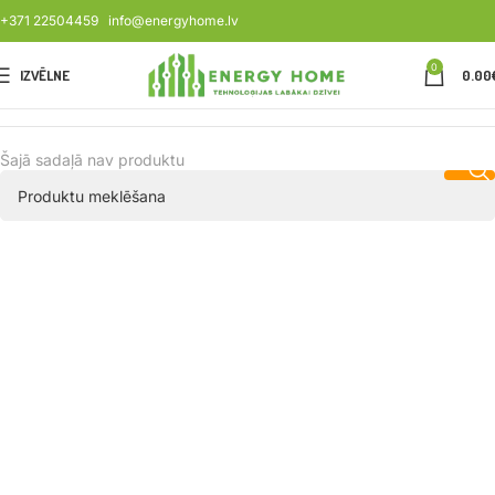
+371 22504459
info@energyhome.lv
0
IZVĒLNE
0.00
Šajā sadaļā nav produktu