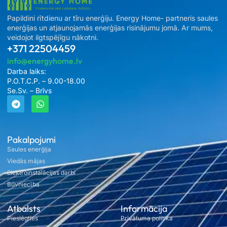
Papildini rītdienu ar tīru enerģiju. Energy Home- partneris saules
enerģijas un atjaunojamās enerģijas risinājumu jomā. Ar mums,
veidojot ilgtspējīgu nākotni.
+371 22504459
info@energyhome.lv
Darba laiks:
P.O.T.C.P. – 9.00-18.00
Se.Sv. – Brīvs
Pakalpojumi
Saules enerģija
Viedās mājas
Elektroinstalācijas darbi
Būvniecība
Atbalsts
Informācija
Pieslēgties
Privātuma politika