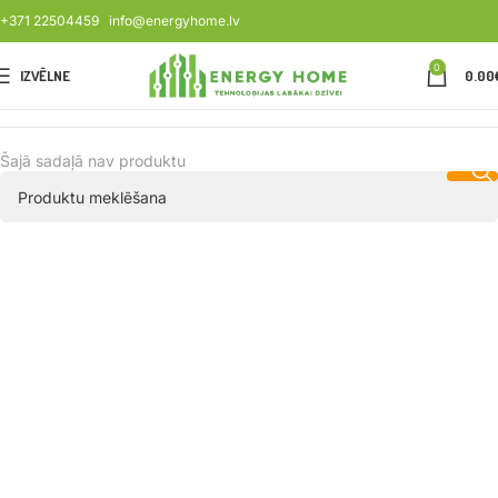
+371 22504459
info@energyhome.lv
0
IZVĒLNE
0.00
Šajā sadaļā nav produktu