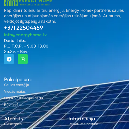
Papildini rītdienu ar tīru enerģiju. Energy Home- partneris saules
enerģijas un atjaunojamās enerģijas risinājumu jomā. Ar mums,
veidojot ilgtspējīgu nākotni.
+371 22504459
info@energyhome.lv
Darba laiks:
P.O.T.C.P. – 9.00-18.00
Se.Sv. – Brīvs
Pakalpojumi
Saules enerģija
Viedās mājas
Elektroinstalācijas darbi
Būvniecība
Atbalsts
Informācija
Pieslēgties
Privātuma politika