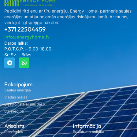
Papildini rītdienu ar tīru enerģiju. Energy Home- partneris saules
enerģijas un atjaunojamās enerģijas risinājumu jomā. Ar mums,
veidojot ilgtspējīgu nākotni.
+371 22504459
info@energyhome.lv
Darba laiks:
P.O.T.C.P. – 9.00-18.00
Se.Sv. – Brīvs
Pakalpojumi
Saules enerģija
Viedās mājas
Elektroinstalācijas darbi
Būvniecība
Atbalsts
Informācija
Pieslēgties
Privātuma politika