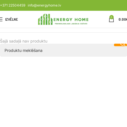
+371 22504459
info@energyhome.lv
0
IZVĒLNE
0.00
Šajā sadaļā nav produktu