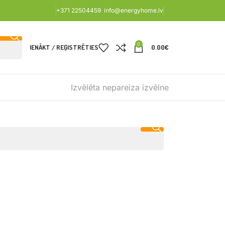
+371 22504459
info@energyhome.lv
0
IENĀKT / REĢISTRĒTIES
0.00
€
Izvēlēta nepareiza izvēlne