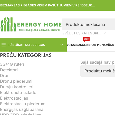
BEZMAKSAS PIEGĀDES VISIEM PASŪTĪJUMIEM VIRS 100EUR…
IZVĒLIETIES KATEGORIJU
SALE
PĀRLŪKOT KATEGORIJAS
VEIKALS
AKCIJAS
PAR MUMS
MŪSU 
PREČU KATEGORIJAS
Šajā sadaļā nav 
3G/4G rūteri
Detektori
Droni
Dronu piederumi
Durvju kontrolieri
Elektroauto uzlāde
Elektrostacijas
Elektrostaciju piederumi
Enerģijas uzglabāšana