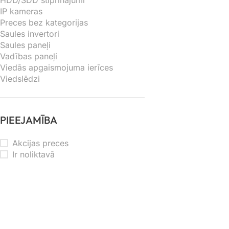
HDD/SDD stiprinājumi
IP kameras
Preces bez kategorijas
Saules invertori
Saules paneļi
Vadības paneļi
Viedās apgaismojuma ierīces
Viedslēdzi
PIEEJAMĪBA
Akcijas preces
Ir noliktavā