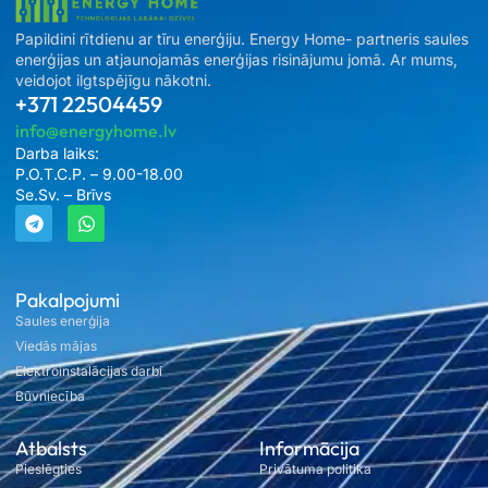
Papildini rītdienu ar tīru enerģiju. Energy Home- partneris saules
enerģijas un atjaunojamās enerģijas risinājumu jomā. Ar mums,
veidojot ilgtspējīgu nākotni.
+371 22504459
info@energyhome.lv
Darba laiks:
P.O.T.C.P. – 9.00-18.00
Se.Sv. – Brīvs
Pakalpojumi
Saules enerģija
Viedās mājas
Elektroinstalācijas darbi
Būvniecība
Atbalsts
Informācija
Pieslēgties
Privātuma politika