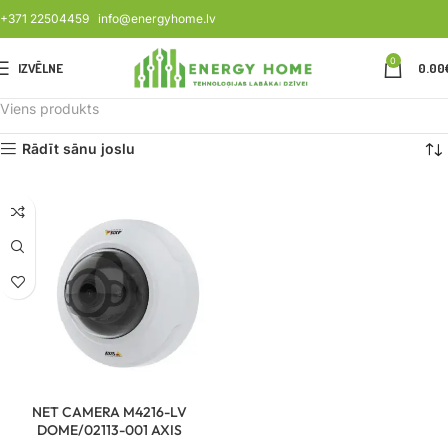
+371 22504459
info@energyhome.lv
0
IZVĒLNE
0.00
Viens produkts
Rādīt sānu joslu
NET CAMERA M4216-LV
DOME/02113-001 AXIS