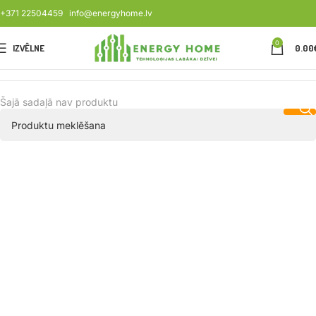
+371 22504459
info@energyhome.lv
0
IZVĒLNE
0.00
Šajā sadaļā nav produktu