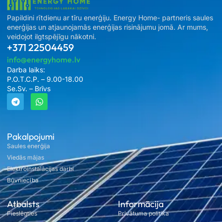
Papildini rītdienu ar tīru enerģiju. Energy Home- partneris saules
enerģijas un atjaunojamās enerģijas risinājumu jomā. Ar mums,
veidojot ilgtspējīgu nākotni.
+371 22504459
info@energyhome.lv
Darba laiks:
P.O.T.C.P. – 9.00-18.00
Se.Sv. – Brīvs
Pakalpojumi
Saules enerģija
Viedās mājas
Elektroinstalācijas darbi
Būvniecība
Atbalsts
Informācija
Pieslēgties
Privātuma politika