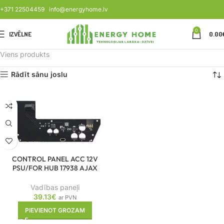
+371 22504459
info@energyhome.lv
0
IZVĒLNE
0.00
Viens produkts
Rādīt sānu joslu
CONTROL PANEL ACC 12V
PSU/FOR HUB 17938 AJAX
Vadības paneļi
39.13
€
ar PVN
PIEVIENOT GROZAM