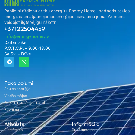
Papildini rītdienu ar tīru enerģiju. Energy Home- partneris saules
enerģijas un atjaunojamās enerģijas risinājumu jomā. Ar mums,
veidojot ilgtspējīgu nākotni.
+371 22504459
info@energyhome.lv
Darba laiks:
P.O.T.C.P. – 9.00-18.00
Se.Sv. – Brīvs
Pakalpojumi
Saules enerģija
Viedās mājas
Elektroinstalācijas darbi
Būvniecība
Atbalsts
Informācija
Pieslēgties
Privātuma politika