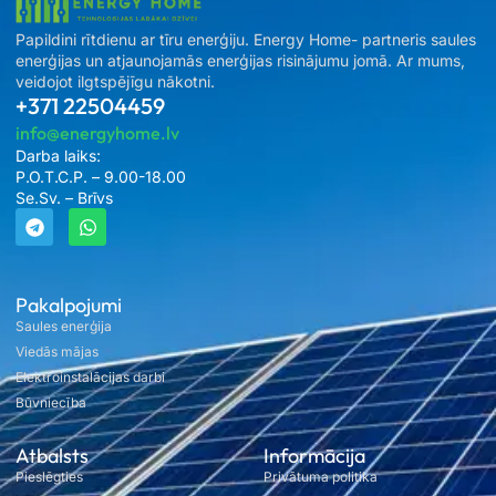
Papildini rītdienu ar tīru enerģiju. Energy Home- partneris saules
enerģijas un atjaunojamās enerģijas risinājumu jomā. Ar mums,
veidojot ilgtspējīgu nākotni.
+371 22504459
info@energyhome.lv
Darba laiks:
P.O.T.C.P. – 9.00-18.00
Se.Sv. – Brīvs
Pakalpojumi
Saules enerģija
Viedās mājas
Elektroinstalācijas darbi
Būvniecība
Atbalsts
Informācija
Pieslēgties
Privātuma politika