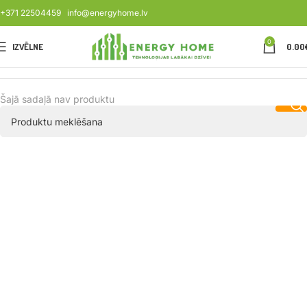
+371 22504459
info@energyhome.lv
0
IZVĒLNE
0.00
Šajā sadaļā nav produktu