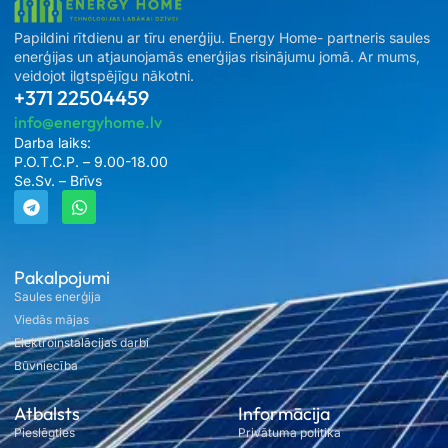
Papildini rītdienu ar tīru enerģiju. Energy Home- partneris saules
enerģijas un atjaunojamās enerģijas risinājumu jomā. Ar mums,
veidojot ilgtspējīgu nākotni.
+371 22504459
info@energyhome.lv
Darba laiks:
P.O.T.C.P. – 9.00-18.00
Se.Sv. – Brīvs
Pakalpojumi
Saules enerģija
Viedās mājas
Elektroinstalācijas darbi
Būvniecība
Atbalsts
Informācija
Pieslēgties
Privātuma politika