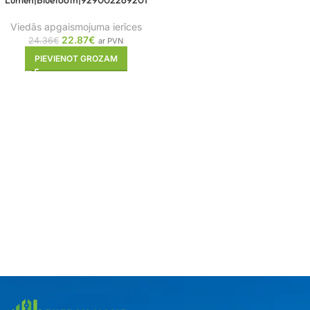
Lumen|Bluetooth|929002269201
Viedās apgaismojuma ierīces
22.87
€
24.36
€
ar PVN
PIEVIENOT GROZAM