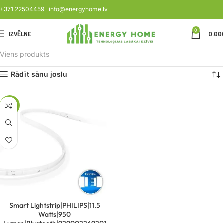
+371 22504459
info@energyhome.lv
0
IZVĒLNE
0.00
Viens produkts
Rādīt sānu joslu
-6%
Smart Lightstrip|PHILIPS|11.5
Watts|950