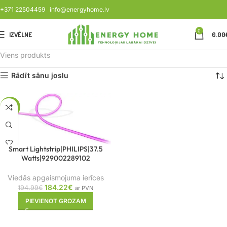
+371 22504459
info@energyhome.lv
0
IZVĒLNE
0.00
Viens produkts
Rādīt sānu joslu
-6%
Smart Lightstrip|PHILIPS|37.5
Watts|929002289102
Viedās apgaismojuma ierīces
184.22
€
194.99
€
ar PVN
PIEVIENOT GROZAM