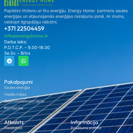
Papildini rītdienu ar tīru enerģiju. Energy Home- partneris saules
enerģijas un atjaunojamās enerģijas risinājumu jomā. Ar mums,
veidojot ilgtspējīgu nākotni.
+371 22504459
info@energyhome.lv
Darba laiks:
P.O.T.C.P. – 9.00-18.00
Se.Sv. – Brīvs
Pakalpojumi
Saules enerģija
Viedās mājas
Elektroinstalācijas darbi
Būvniecība
Atbalsts
Informācija
Pieslēgties
Privātuma politika