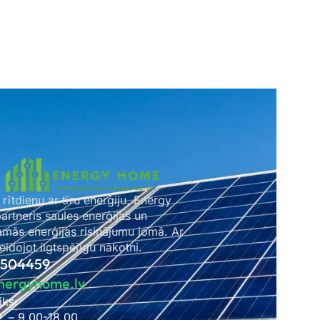
 rītdienu ar tīru enerģiju. Energy
rtneris saules enerģijas un
amās enerģijas risinājumu jomā. Ar
idojot ilgtspējīgu nākotni.
2504459
nergyhome.lv
iks:
P. – 9.00-18.00