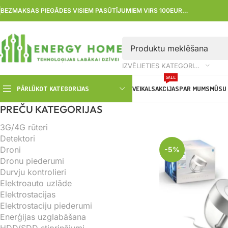
BEZMAKSAS PIEGĀDES VISIEM PASŪTĪJUMIEM VIRS 100EUR…
IZVĒLIETIES KATEGORIJU
SALE
PĀRLŪKOT KATEGORIJAS
VEIKALS
AKCIJAS
PAR MUMS
MŪSU 
PREČU KATEGORIJAS
3G/4G rūteri
Detektori
Droni
-5%
Dronu piederumi
Durvju kontrolieri
Elektroauto uzlāde
Elektrostacijas
Elektrostaciju piederumi
Enerģijas uzglabāšana