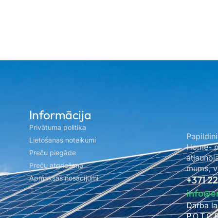
Informācija
Privātuma politika
Papildini
Lietošanas noteikumi
Home- pa
Preču piegāde
atjaunoj
Preču atgriešana
mums, ve
Apmaksas nosacījumi
+371 2
info@e
Darba la
P.O.T.C.