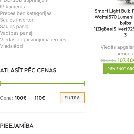
HDD/SDD stiprinājumi
IP kameras
Smart Light Bulb|
Preces bez kategorijas
Watts|570 Lumen
Saules invertori
bulbs
Saules paneļi
1|ZigBee|Silver|9
Vadības paneļi
3
Viedās apgaismojuma ierīces
Viedslēdzi
Viedās apgai
ierīces
107.48
113.73
€
ATLASĪT PĒC CENAS
PIEVIENOT G
Cena:
100€
—
110€
FILTRS
PIEEJAMĪBA