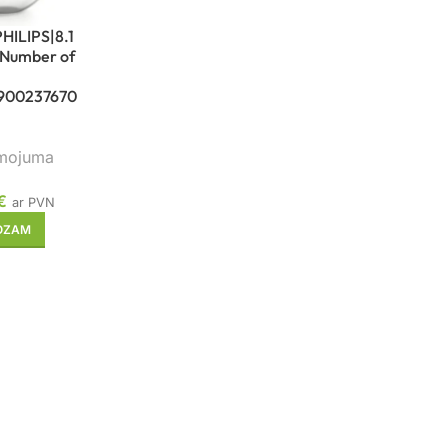
PHILIPS|8.1
|Number of
2900237670
smojuma
€
ar PVN
ROZAM