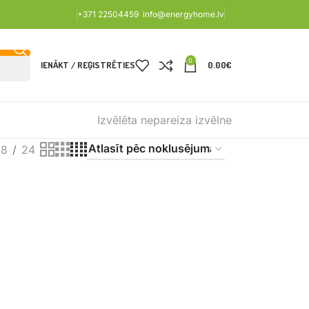
+371 22504459
info@energyhome.lv
0
IENĀKT / REĢISTRĒTIES
0.00
€
Izvēlēta nepareiza izvēlne
18
24