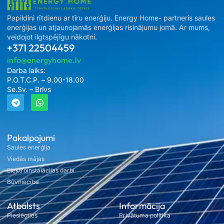
Papildini rītdienu ar tīru enerģiju. Energy Home- partneris saules
enerģijas un atjaunojamās enerģijas risinājumu jomā. Ar mums,
veidojot ilgtspējīgu nākotni.
+371 22504459
info@energyhome.lv
Darba laiks:
P.O.T.C.P. – 9.00-18.00
Se.Sv. – Brīvs
Pakalpojumi
Saules enerģija
Viedās mājas
Elektroinstalācijas darbi
Būvniecība
Atbalsts
Informācija
Pieslēgties
Privātuma politika