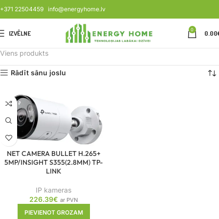
+371 22504459
info@energyhome.lv
0
IZVĒLNE
0.00
Viens produkts
Rādīt sānu joslu
NET CAMERA BULLET H.265+
5MP/INSIGHT S355(2.8MM) TP-
LINK
IP kameras
226.39
€
ar PVN
PIEVIENOT GROZAM