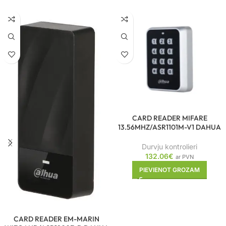
CARD READER MIFARE
13.56MHZ/ASR1101M-V1 DAHUA
Durvju kontrolieri
132.06
€
ar PVN
PIEVIENOT GROZAM
CARD READER EM-MARIN