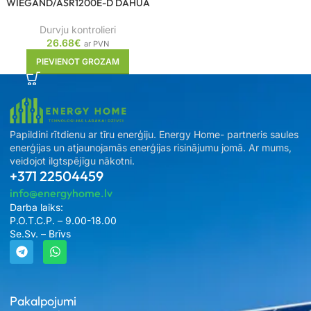
WIEGAND/ASR1200E-D DAHUA
Durvju kontrolieri
26.68
€
ar PVN
PIEVIENOT GROZAM
Papildini rītdienu ar tīru enerģiju. Energy Home- partneris saules
enerģijas un atjaunojamās enerģijas risinājumu jomā. Ar mums,
veidojot ilgtspējīgu nākotni.
+371 22504459
info@energyhome.lv
Darba laiks:
P.O.T.C.P. – 9.00-18.00
Se.Sv. – Brīvs
Pakalpojumi