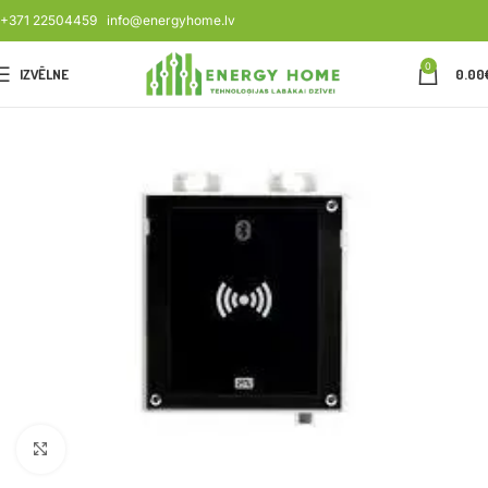
+371 22504459
info@energyhome.lv
0
IZVĒLNE
0.00
Noklikšķiniet, lai palielinātu