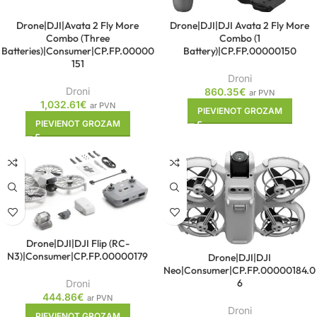
Drone|DJI|Avata 2 Fly More
Drone|DJI|DJI Avata 2 Fly More
Combo (Three
Combo (1
Batteries)|Consumer|CP.FP.00000
Battery)|CP.FP.00000150
151
Droni
Droni
860.35
€
ar PVN
1,032.61
€
ar PVN
PIEVIENOT GROZAM
PIEVIENOT GROZAM
Drone|DJI|DJI Flip (RC-
N3)|Consumer|CP.FP.00000179
Drone|DJI|DJI
Neo|Consumer|CP.FP.00000184.0
6
Droni
444.86
€
ar PVN
Droni
PIEVIENOT GROZAM