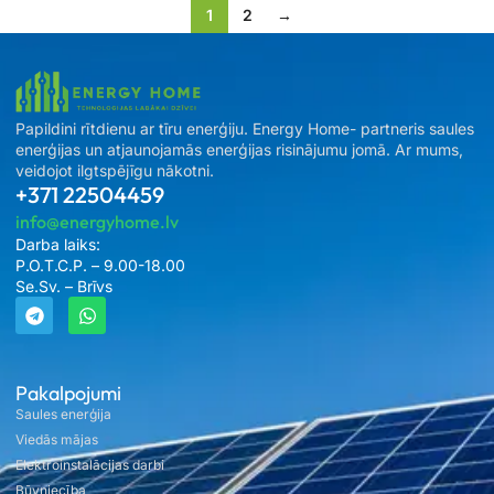
1
2
→
Papildini rītdienu ar tīru enerģiju. Energy Home- partneris saules
enerģijas un atjaunojamās enerģijas risinājumu jomā. Ar mums,
veidojot ilgtspējīgu nākotni.
+371 22504459
info@energyhome.lv
Darba laiks:
P.O.T.C.P. – 9.00-18.00
Se.Sv. – Brīvs
Pakalpojumi
Saules enerģija
Viedās mājas
Elektroinstalācijas darbi
Būvniecība