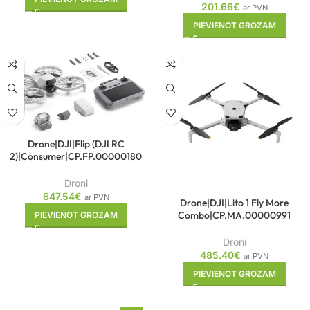
201.66
€
ar PVN
PIEVIENOT GROZAM
Drone|DJI|Flip (DJI RC
2)|Consumer|CP.FP.00000180
Droni
647.54
€
ar PVN
Drone|DJI|Lito 1 Fly More
Combo|CP.MA.00000991
PIEVIENOT GROZAM
Droni
485.40
€
ar PVN
PIEVIENOT GROZAM