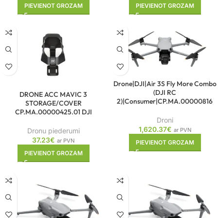
PIEVIENOT GROZAM
PIEVIENOT GROZAM
Drone|DJI|Air 3S Fly More Combo
(DJI RC
DRONE ACC MAVIC 3
2)|Consumer|CP.MA.00000816
STORAGE/COVER
CP.MA.00000425.01 DJI
Droni
1,620.37
€
ar PVN
Dronu piederumi
37.23
€
ar PVN
PIEVIENOT GROZAM
PIEVIENOT GROZAM