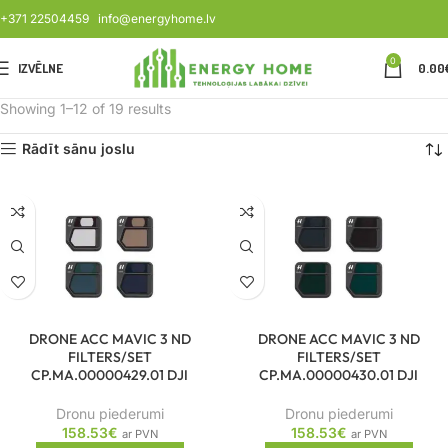
+371 22504459
info@energyhome.lv
0
IZVĒLNE
0.00
Showing 1–12 of 19 results
Rādīt sānu joslu
DRONE ACC MAVIC 3 ND
DRONE ACC MAVIC 3 ND
FILTERS/SET
FILTERS/SET
CP.MA.00000429.01 DJI
CP.MA.00000430.01 DJI
Dronu piederumi
Dronu piederumi
158.53
€
158.53
€
ar PVN
ar PVN