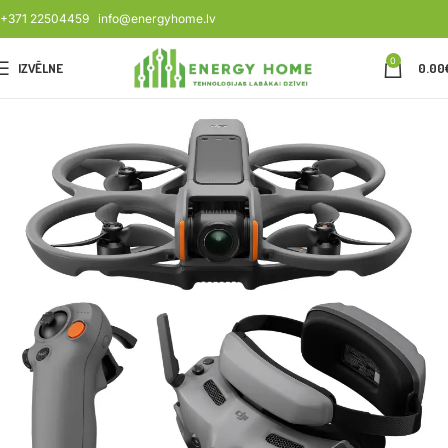
+371 22504459
info@energyhome.lv
0
IZVĒLNE
0.00