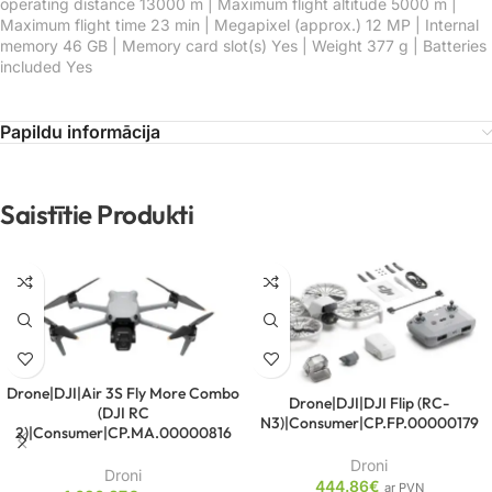
operating distance 13000 m | Maximum flight altitude 5000 m |
Maximum flight time 23 min | Megapixel (approx.) 12 MP | Internal
memory 46 GB | Memory card slot(s) Yes | Weight 377 g | Batteries
included Yes
Papildu informācija
Saistītie Produkti
Drone|DJI|Air 3S Fly More Combo
Drone|DJI|DJI Flip (RC-
(DJI RC
N3)|Consumer|CP.FP.00000179
2)|Consumer|CP.MA.00000816
Droni
Droni
444.86
€
ar PVN