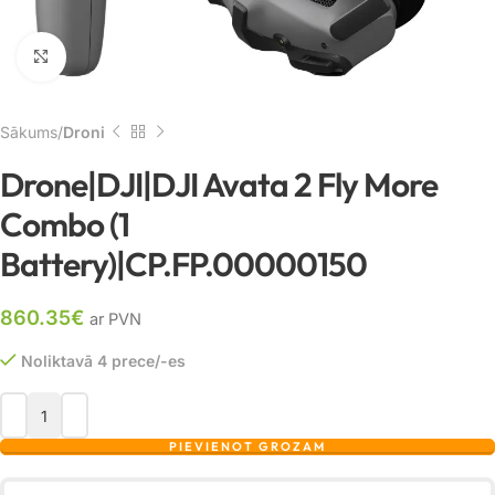
Noklikšķiniet, lai palielinātu
Sākums
Droni
Drone|DJI|DJI Avata 2 Fly More
Combo (1
Battery)|CP.FP.00000150
860.35
€
ar PVN
Noliktavā 4 prece/-es
PIEVIENOT GROZAM