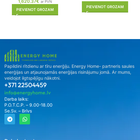
1,620.37
€
ar PVN
PIEVIENOT GROZAM
PIEVIENOT GROZAM
Papildini rītdienu ar tīru enerģiju. Energy Home- partneris saules
enerģijas un atjaunojamās enerģijas risinājumu jomā. Ar mums,
veidojot ilgtspējīgu nākotni.
+371 22504459
info@energyhome.lv
Darba laiks:
P.O.T.C.P. – 9.00-18.00
Se.Sv. – Brīvs