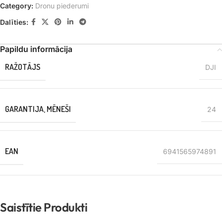
Category:
Dronu piederumi
Dalīties:
Papildu informācija
RAŽOTĀJS
DJI
GARANTIJA, MĒNEŠI
24
EAN
6941565974891
Saistītie Produkti