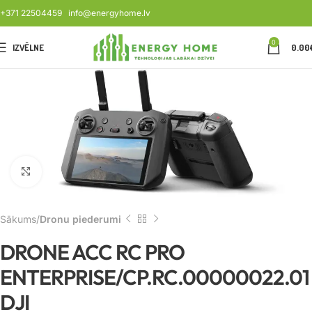
+371 22504459
info@energyhome.lv
0
IZVĒLNE
0.00
Noklikšķiniet, lai palielinātu
Sākums
Dronu piederumi
DRONE ACC RC PRO
ENTERPRISE/CP.RC.00000022.01
DJI