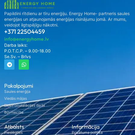
Papildini rītdienu ar tīru enerģiju. Energy Home- partneris saules
enerģijas un atjaunojamās enerģijas risinājumu jomā. Ar mums,
veidojot ilgtspējīgu nākotni.
+371 22504459
info@energyhome.lv
Darba laiks:
P.O.T.C.P. – 9.00-18.00
Se.Sv. – Brīvs
Pakalpojumi
Saules enerģija
Viedās mājas
Elektroinstalācijas darbi
Būvniecība
Atbalsts
Informācija
Pieslēgties
Privātuma politika