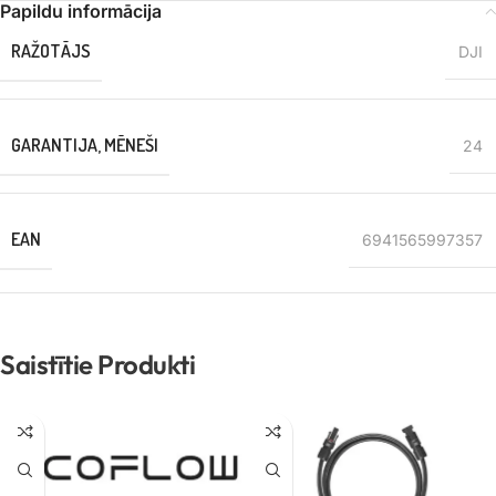
Papildu informācija
RAŽOTĀJS
DJI
GARANTIJA, MĒNEŠI
24
EAN
6941565997357
Saistītie Produkti