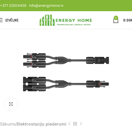
+371 22504459
info@energyhome.lv
0
IZVĒLNE
0.00
Noklikšķiniet, lai palielinātu
Sākums
Elektrostaciju piederumi