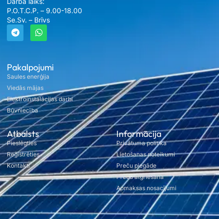
Darba laiks:
P.O.T.C.P. – 9.00-18.00
Se.Sv. – Brīvs
Pakalpojumi
Saules enerģija
Viedās mājas
Elektroinstalācijas darbi
Būvniecība
Atbalsts
Informācija
Pieslēgties
Privātuma politika
Reģistrēties
Lietošanas noteikumi
Kontakti
Preču piegāde
Preču atgriešana
Apmaksas nosacījumi