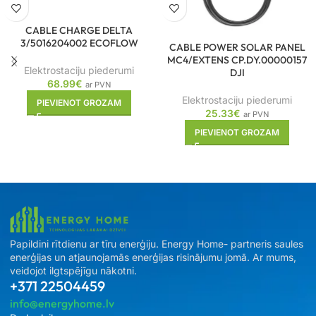
CABLE CHARGE DELTA
3/5016204002 ECOFLOW
CABLE POWER SOLAR PANEL
MC4/EXTENS CP.DY.00000157
Elektrostaciju piederumi
DJI
68.99
€
ar PVN
Elektrostaciju piederumi
PIEVIENOT GROZAM
25.33
€
ar PVN
PIEVIENOT GROZAM
Papildini rītdienu ar tīru enerģiju. Energy Home- partneris saules
enerģijas un atjaunojamās enerģijas risinājumu jomā. Ar mums,
veidojot ilgtspējīgu nākotni.
+371 22504459
info@energyhome.lv